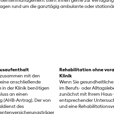
tientenmanagement steht Ihnen gerne zur Verfügung 
ragen rund um die ganztägig ambulante oder stationäre
ausaufenthalt
Rehabilitation ohne vor
e zusammen mit den
Klinik
 eine anschließende
Wenn Sie gesundheitliche
 in der Klinik benötigen
im Berufs- oder Alltagsle
luss an einen
zunächst mit Ihrem Haus-
g (AHB-Antrag). Der von
entsprechender Untersuch
ldienst des
und eine Rehabilitations
Rentenversicherungsträger