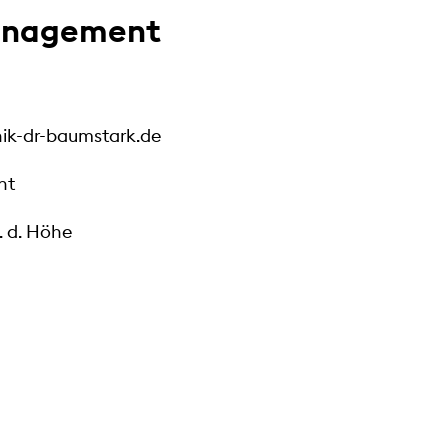
anagement
nik-dr-baumstark.de
nt
 d. Höhe