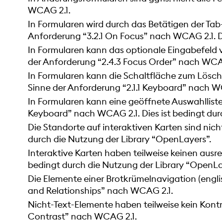
WCAG 2.1.
In Formularen wird durch das Betätigen der Tab-
Anforderung “3.2.1 On Focus” nach WCAG 2.1. Di
In Formularen kann das optionale Eingabefeld v
der Anforderung “2.4.3 Focus Order” nach WCAG 
In Formularen kann die Schaltfläche zum Löschen
Sinne der Anforderung “2.1.1 Keyboard” nach WC
In Formularen kann eine geöffnete Auswahlliste
Keyboard” nach WCAG 2.1. Dies ist bedingt durc
Die Standorte auf interaktiven Karten sind nich
durch die Nutzung der Library “
OpenLayers
”.
Interaktive Karten haben teilweise keinen ausr
bedingt durch die Nutzung der Library “
OpenLa
Die Elemente einer Brotkrümelnavigation (engli
and Relationships” nach WCAG 2.1.
Nicht-Text-Elemente haben teilweise kein Kontr
Contrast” nach WCAG 2.1.