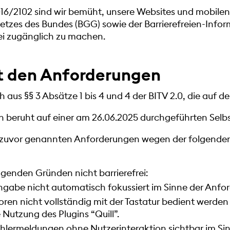
U) 2016/2102 sind wir bemüht, unsere Websites und mobi
zes des Bundes (BGG) sowie der Barrierefreien-Infor
rei zugänglich zu machen.
it den Anforderungen
h aus §§ 3 Absätze 1 bis 4 und 4 der BITV 2.0, die auf 
n beruht auf einer am 26.06.2025 durchgeführten Selb
en zuvor genannten Anforderungen wegen der folgend
lgenden Gründen nicht barrierefrei:
ingabe nicht automatisch fokussiert im Sinne der Anf
ren nicht vollständig mit der Tastatur bedient werden
e Nutzung des Plugins “
Quill
”.
Fehlermeldungen ohne Nutzerinteraktion sichtbar im Si