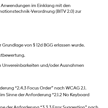
len Anwendungen im Einklang mit den
mationstechnik-Verordnung (BITV 2.0) zur
der Grundlage von § 12d BGG erlassen wurde.
stbewertung.
en Unvereinbarkeiten und/oder Ausnahmen
orderung “2.4.3 Focus Order” nach WCAG 2.1.
 im Sinne der Anforderung “2.1.2 No Keyboard
nne der Anforderung “3.3.3 Error Suggestion” nach